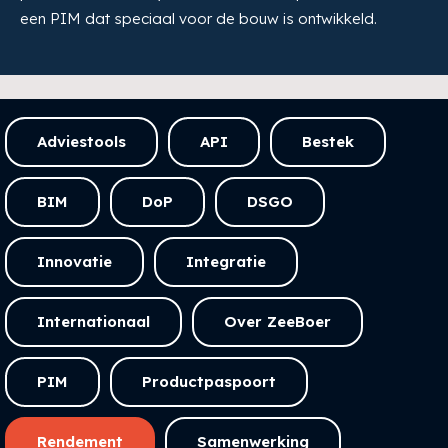
een PIM dat speciaal voor de bouw is ontwikkeld.
Adviestools
API
Bestek
BIM
DoP
DSGO
Innovatie
Integratie
Internationaal
Over ZeeBoer
PIM
Productpaspoort
Rendement
Samenwerking