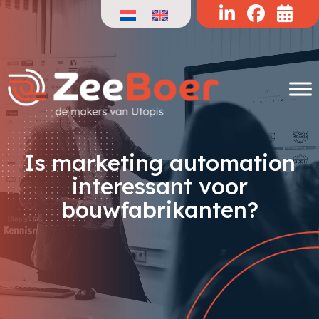
Doorgaan
naar
de
inhoud
Is marketing automation
interessant voor
bouwfabrikanten?