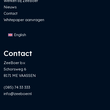
Werken bij ZeeBoer
Nieuws
Contact
Whitepaper aanvragen
English
Contact
ZeeBoer b.v.
Schorsweg 6
8171 ME VAASSEN
(085) 74 33 333
info@zeeboer.nl