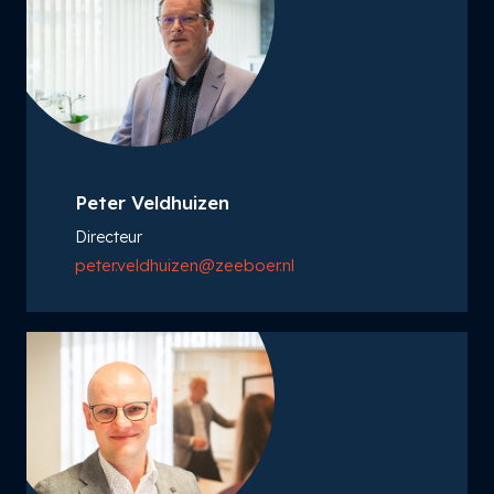
Peter Veldhuizen
Directeur
peter.veldhuizen@zeeboer.nl