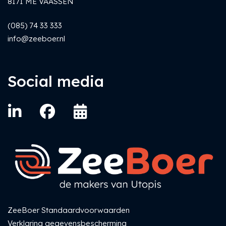
8171 ME VAASSEN
(085) 74 33 333
info@zeeboer.nl
Social media
ZeeBoer Standaardvoorwaarden
Verklaring gegevensbescherming