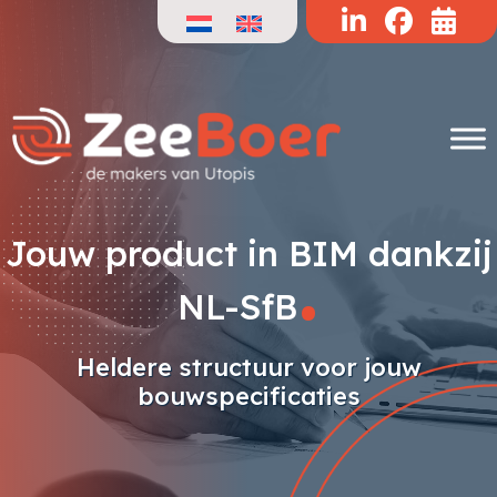
Doorgaan
naar
de
inhoud
.
Jouw product in BIM dankzij
NL-SfB
Heldere structuur voor jouw
bouwspecificaties