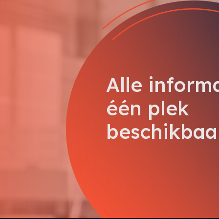
Alle inform
één plek
beschikbaa