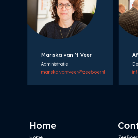
Mariska van ’t Veer
Af
Administratie
De
mariska.vantveer@zeeboer.nl
in
Home
Con
Home
ZeeBoer 