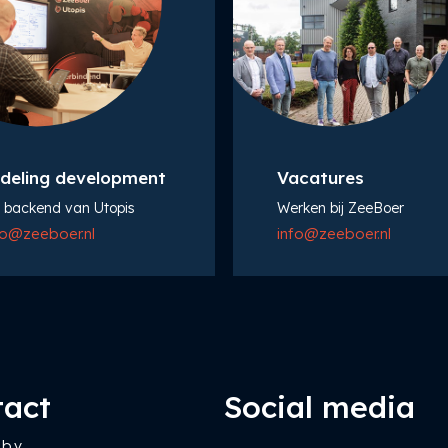
deling development
Vacatures
 backend van Utopis
Werken bij ZeeBoer
fo@zeeboer.nl
info@zeeboer.nl
tact
Social media
b.v.