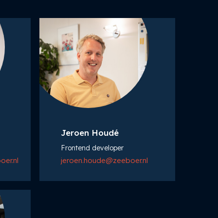
Jeroen Houdé
Frontend developer
er.nl
jeroen.houde@zeeboer.nl