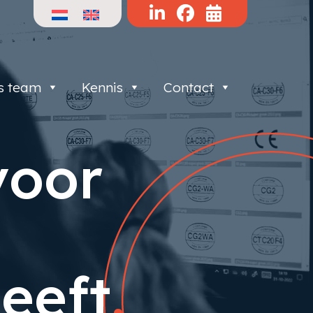
s team
Kennis
Contact
voor
eeft
.