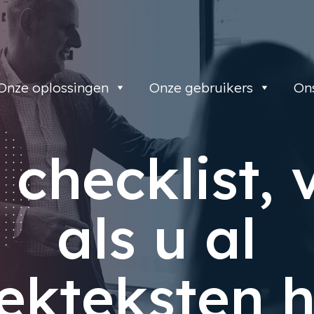
Onze oplossingen
Onze gebruikers
On
 checklist, 
als u al
ekteksten h