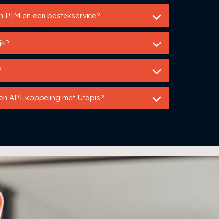
een PIM en een bestekservice?
jk?
?
een API-koppeling met Utopis?