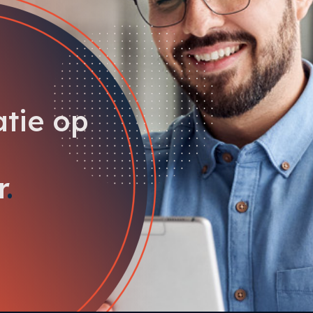
atie op
r
.