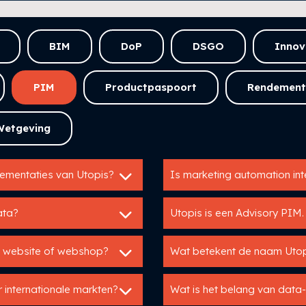
BIM
DoP
DSGO
Innov
PIM
Productpaspoort
Rendement
Wetgeving
lementaties van Utopis?
Is marketing automation in
ata?
Utopis is een Advisory PIM.
n website of webshop?
Wat betekent de naam Uto
 internationale markten?
Wat is het belang van data