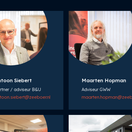
toon Siebert
Maarten Hopman
rtner / adviseur B&U
Adviseur GWW
toon.siebert@zeeboer.nl
maarten.hopman@zeebo