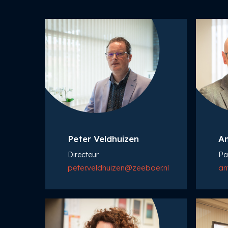
Peter Veldhuizen
An
Directeur
Pa
peter.veldhuizen@zeeboer.nl
an