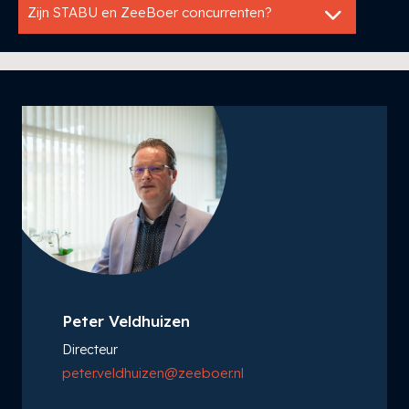
Zijn STABU en ZeeBoer concurrenten?
Peter Veldhuizen
Directeur
peter.veldhuizen@zeeboer.nl