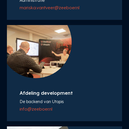
Administratie
mariska.vantveer@zeeboer.nl
Afdeling development
De backend van Utopis
info@zeeboer.nl