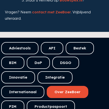
Staat u vermeld op
Bouwspex.nl
?
Vragen? Neem
contact met ZeeBoer
. Vrijblijvend
uiteraard.
Adviestools
API
Bestek
BIM
DoP
DSGO
Innovatie
Integratie
Internationaal
Over ZeeBoer
PIM
Productpaspoort