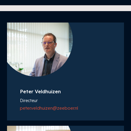
Peter Veldhuizen
Directeur
peter.veldhuizen@zeeboer.nl