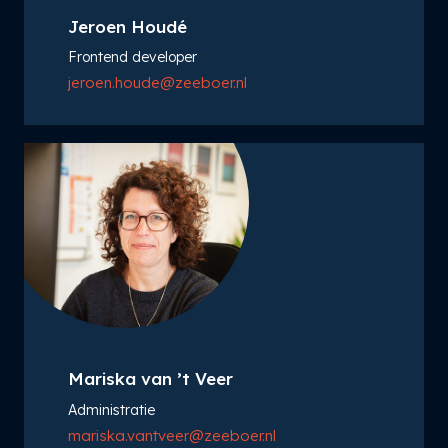
Jeroen Houdé
Frontend developer
jeroen.houde@zeeboer.nl
Mariska van ’t Veer
Administratie
mariska.vantveer@zeeboer.nl