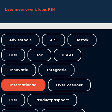
Lees meer over Utopis PIM
Adviestools
API
Bestek
BIM
DoP
DSGO
Innovatie
Integratie
Internationaal
Over ZeeBoer
PIM
Productpaspoort