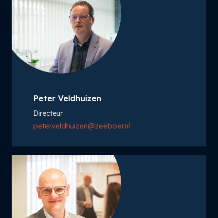
Peter Veldhuizen
Directeur
peter.veldhuizen@zeeboer.nl