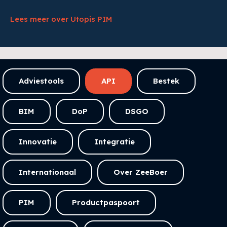
Lees meer over Utopis PIM
Adviestools
API
Bestek
BIM
DoP
DSGO
Innovatie
Integratie
Internationaal
Over ZeeBoer
PIM
Productpaspoort