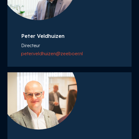
Peter Veldhuizen
Directeur
peter.veldhuizen@zeeboer.nl