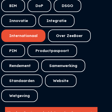
BIM
DoP
DSGO
Innovatie
Integratie
Internationaal
Over ZeeBoer
PIM
Productpaspoort
Rendement
Samenwerking
Standaarden
Website
Wetgeving