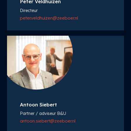
Peter Veldhuizen
Directeur
peter.veldhuizen@zeeboer.nl
Antoon Siebert
Partner / adviseur B&U
antoon.siebert@zeeboer.nl