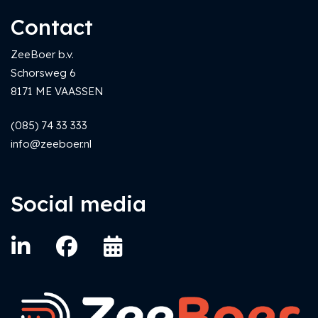
Contact
ZeeBoer b.v.
Schorsweg 6
8171 ME VAASSEN
(085) 74 33 333
info@zeeboer.nl
Social media