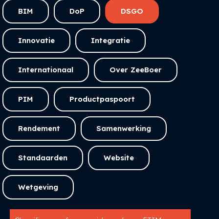
BIM
DoP
DSGO
Innovatie
Integratie
Internationaal
Over ZeeBoer
PIM
Productpaspoort
Rendement
Samenwerking
Standaarden
Website
Wetgeving