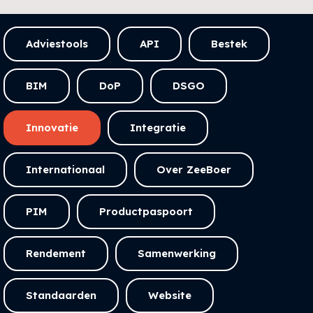
Adviestools
API
Bestek
BIM
DoP
DSGO
Innovatie
Integratie
Internationaal
Over ZeeBoer
PIM
Productpaspoort
Rendement
Samenwerking
Standaarden
Website