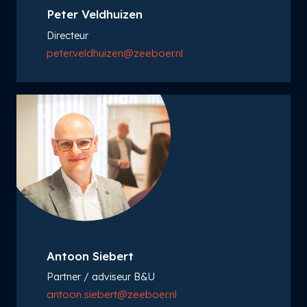
Peter Veldhuizen
Directeur
peter.veldhuizen@zeeboer.nl
Antoon Siebert
Partner / adviseur B&U
antoon.siebert@zeeboer.nl