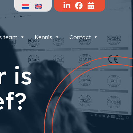
s team
Kennis
Contact
 is
ef?