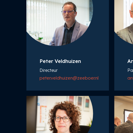
Peter Veldhuizen
An
Directeur
Pa
peter.veldhuizen@zeeboer.nl
an