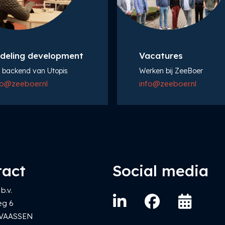
deling development
Vacatures
 backend van Utopis
Werken bij ZeeBoer
fo@zeeboer.nl
info@zeeboer.nl
tact
Social media
b.v.
eg 6
 VAASSEN