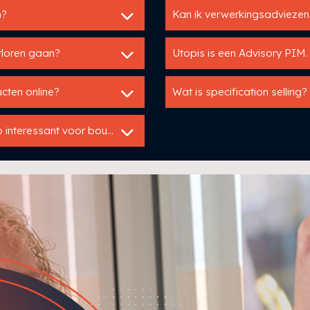
n?
Kan ik verwerkingsadviezen 
erloren gaan?
Utopis is een Advisory PIM.
cten online?
Wat is specification selling?
Hoezo zijn productselectoren en adviestools zo interessant voor bouwfabrikanten?