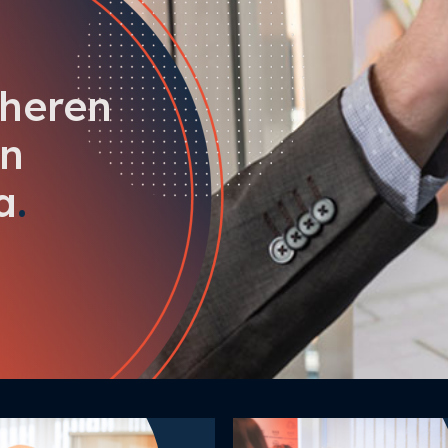
eheren
an
a
.