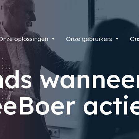
Onze oplossingen
Onze gebruikers
On
nds wanneer
eBoer acti