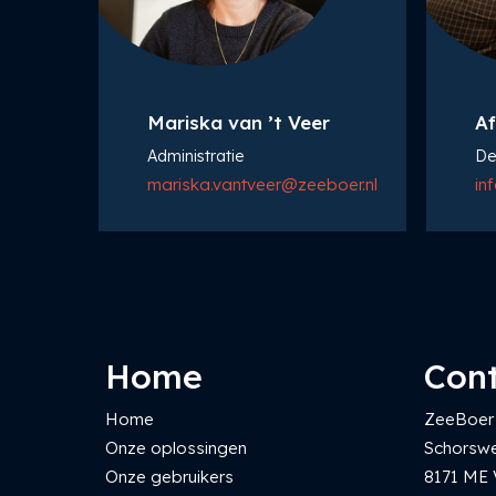
Mariska van ’t Veer
Af
Administratie
De
mariska.vantveer@zeeboer.nl
in
Home
Con
Home
ZeeBoer 
Onze oplossingen
Schorsw
Onze gebruikers
8171 ME