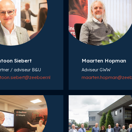
toon Siebert
Maarten Hopman
rtner / adviseur B&U
Adviseur GWW
toon.siebert@zeeboer.nl
maarten.hopman@zeebo