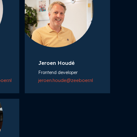
Jeroen Houdé
Frontend developer
er.nl
jeroen.houde@zeeboer.nl