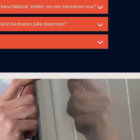
beschikbaar stellen via een bestekservice?
 Wat bedoelen jullie daarmee?