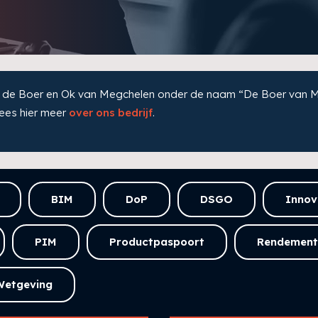
ndert de Boer en Ok van Megchelen onder de naam “De Boer va
ees hier meer
over ons bedrijf
.
BIM
DoP
DSGO
Innov
PIM
Productpaspoort
Rendement
Wetgeving