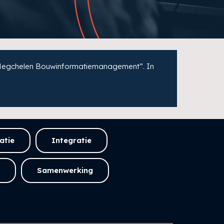
n Megchelen Bouwinformatiemanagement”. In
atie
Integratie
Samenwerking