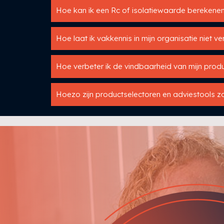
Hoe kan ik een Rc of isolatiewaarde berekene
Hoe laat ik vakkennis in mijn organisatie niet v
Hoe verbeter ik de vindbaarheid van mijn produ