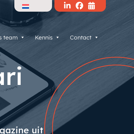
s team
Kennis
Contact
ri
gazine uit