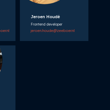
Jeroen Houdé
Frontend developer
er.nl
jeroen.houde@zeeboer.nl