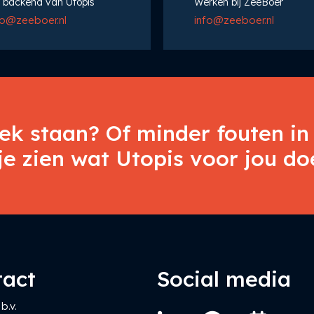
 backend van Utopis
Werken bij ZeeBoer
fo@zeeboer.nl
info@zeeboer.nl
tek staan? Of minder fouten in 
e zien wat Utopis voor jou do
tact
Social media
b.v.