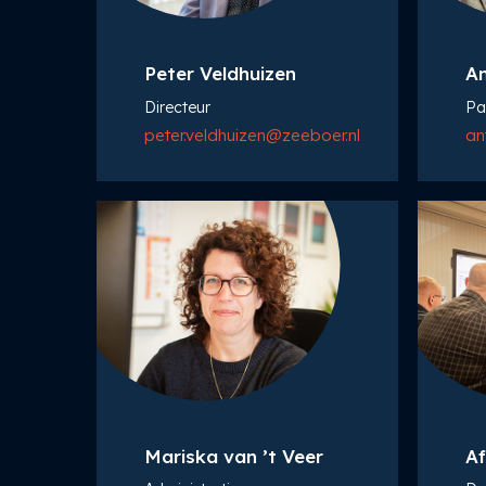
Peter Veldhuizen
An
Directeur
Pa
peter.veldhuizen@zeeboer.nl
an
Mariska van ’t Veer
Af