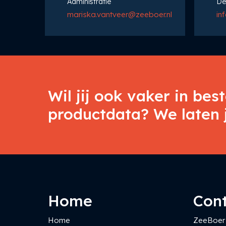
Administratie
De
mariska.vantveer@zeeboer.nl
in
Wil jij ook vaker in bes
productdata? We laten j
Home
Con
Home
ZeeBoer 