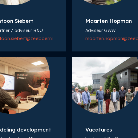
toon Siebert
Maarten Hopman
rtner / adviseur B&U
Adviseur GWW
toon.siebert@zeeboer.nl
maarten.hopman@zeebo
deling development
Vacatures