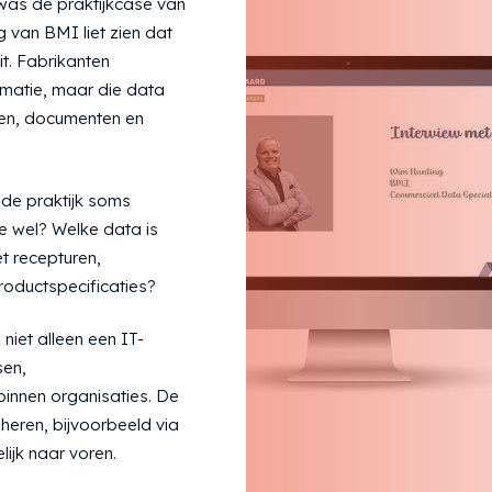
was de praktijkcase van
 van BMI liet zien dat
t. Fabrikanten
rmatie, maar die data
men, documenten en
de praktijk soms
je wel? Welke data is
t recepturen,
roductspecificaties?
niet alleen een IT-
sen,
innen organisaties. De
heren, bijvoorbeeld via
ijk naar voren.