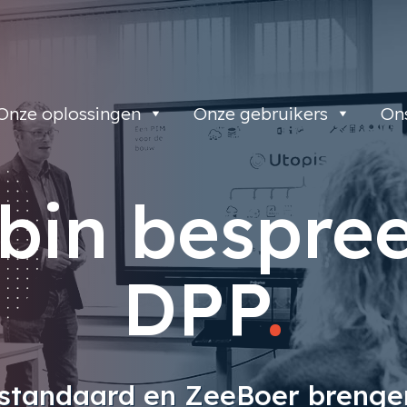
Onze oplossingen
Onze gebruikers
On
bin bespre
DPP
.
nstandaard en ZeeBoer brengen