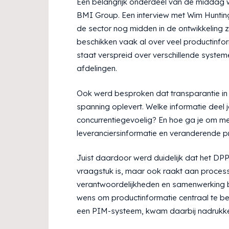
Een belangrijk onderdeel van de middag 
BMI Group. Een interview met Wim Hunting
de sector nog midden in de ontwikkeling zi
beschikken vaak al over veel productinfo
staat verspreid over verschillende syste
afdelingen.
Ook werd besproken dat transparantie in 
spanning oplevert. Welke informatie deel 
concurrentiegevoelig? En hoe ga je om me
leveranciersinformatie en veranderende p
Juist daardoor werd duidelijk dat het DPP 
vraagstuk is, maar ook raakt aan proces
verantwoordelijkheden en samenwerking b
wens om productinformatie centraal te be
een PIM-systeem, kwam daarbij nadrukkel