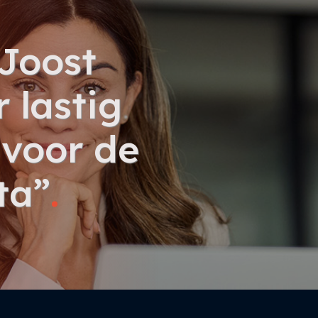
 Joost
 lastig
 voor de
ta”
.