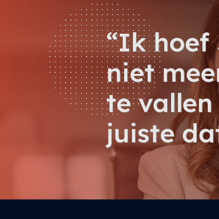
“Ik hoef
niet meer
te vallen
juiste da