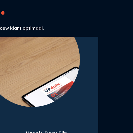
.
s
jouw klant optimaal.