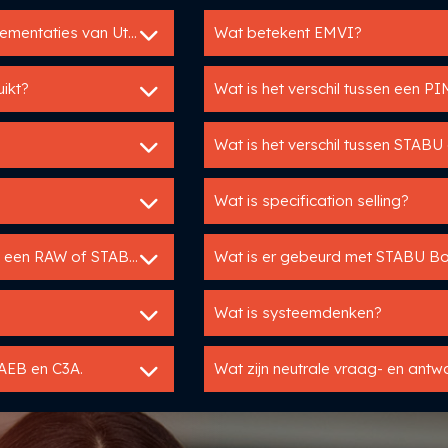
Hebben jullie voorbeelden van succesvolle implementaties van Utopis?
Wat betekent EMVI?
ikt?
Wat is het verschil tussen een P
Wat is het verschil tussen STAB
Wat is specification selling?
Mag je als fabrikant voorgeschreven worden in een RAW of STABU bestek?
Wat is er gebeurd met STABU 
Wat is systeemdenken?
GAEB en C3A.
Wat zijn neutrale vraag- en antw