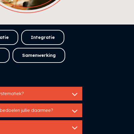
atie
Integratie
Samenwerking
stematiek?
 bedoelen jullie daarmee?