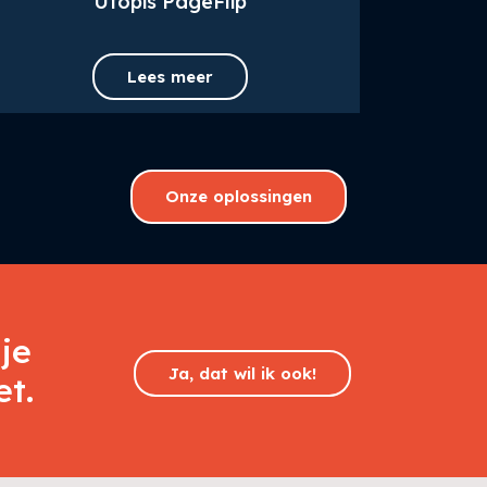
Utopis PageFlip
Lees meer
Onze oplossingen
je
Ja, dat wil ik ook!
et.