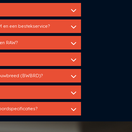
IM en een bestekservice?
U en RAW?
Bouwbreed (BWBRD)?
oordspecificaties?