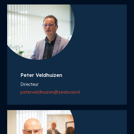
Peter Veldhuizen
Directeur
peter.veldhuizen@zeeboer.nl