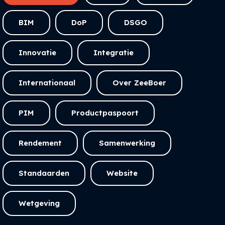
BIM
DoP
DSGO
Innovatie
Integratie
Internationaal
Over ZeeBoer
PIM
Productpaspoort
Rendement
Samenwerking
Standaarden
Website
Wetgeving