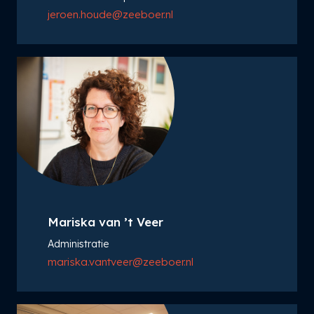
jeroen.houde@zeeboer.nl
Mariska van ’t Veer
Administratie
mariska.vantveer@zeeboer.nl