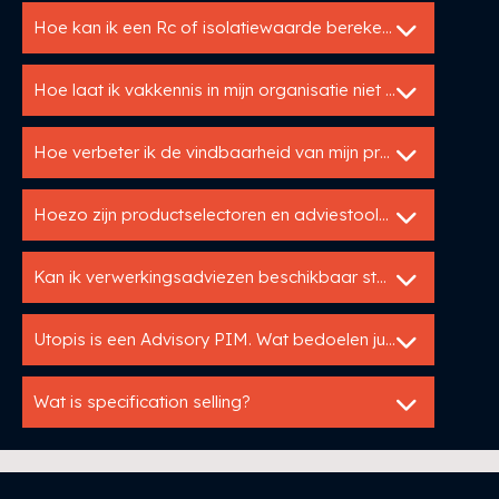
Hoe kan ik een Rc of isolatiewaarde berekenen?
Hoe laat ik vakkennis in mijn organisatie niet verloren gaan?
Hoe verbeter ik de vindbaarheid van mijn producten online?
Hoezo zijn productselectoren en adviestools zo interessant voor bouwfabrikanten?
Kan ik verwerkingsadviezen beschikbaar stellen via een bestekservice?
Utopis is een Advisory PIM. Wat bedoelen jullie daarmee?
Wat is specification selling?