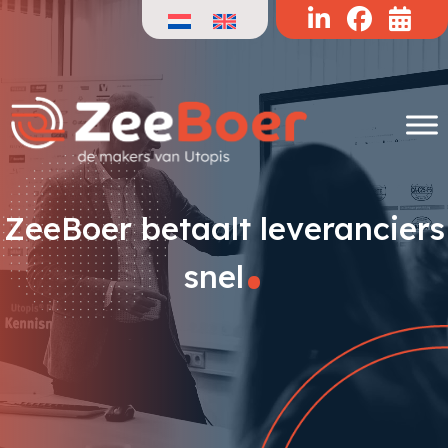
Doorgaan
naar
de
inhoud
.
ZeeBoer betaalt leveranciers
snel