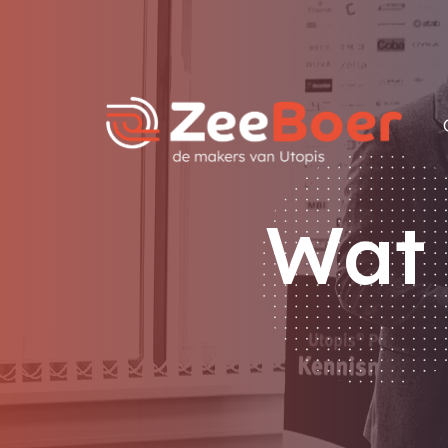
Doorgaan
naar
de
inhoud
Wat 