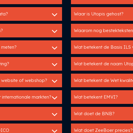
ata?
Waar is Utopis gehost?
n?
Waarom nog bestekteksten
s meten?
Wat betekent de Basis ILS v
ving?
Wat betekent de naam Uto
n website of webshop?
Wat betekent de Wet kwalite
 internationale markten?
Wat betekent EMVI?
Wat doet de BNB?
 DICO
Wat doet ZeeBoer precies?