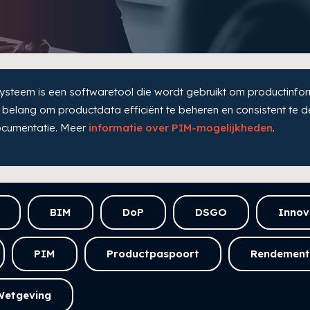
eem is een softwaretool die wordt gebruikt om productinformat
belang om productdata efficiënt te beheren en consistent te de
documentatie. Meer
informatie over PIM-mogelijkheden
.
BIM
DoP
DSGO
Innov
PIM
Productpaspoort
Rendement
Wetgeving