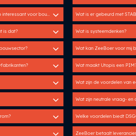
Hoezo zijn productselectoren en adviestools zo interessant voor bouwfabrikanten?
Wat is er gebeurd met ST
t is dat?
Wat is systeemdenken?
e bouwsector?
Wat kan ZeeBoer voor mij 
wfabrikanten?
Wat maakt Utopis een PIM
Wat zijn de voordelen van 
Wat zijn neutrale vraag- en
arom?
Welke voordelen biedt DSG
ZeeBoer betaalt leverancier