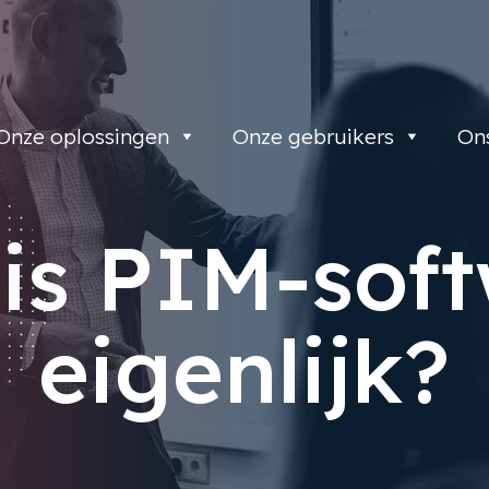
Onze oplossingen
Onze gebruikers
On
is PIM-sof
eigenlijk?