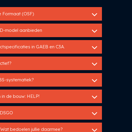
ie Formaat (OSF)
 3D-model aanbieden
tspecificaties in GAEB en C3A.
ctief?
BS-systematiek?
 in de bouw: HELP!
p DSGO
 Wat bedoelen jullie daarmee?