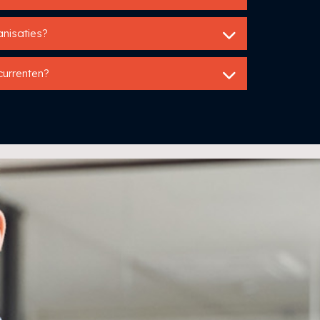
ganisaties?
currenten?