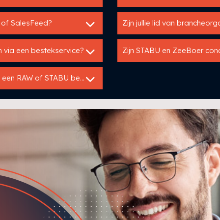
o of SalesFeed?
Zijn jullie lid van brancheor
n via een bestekservice?
Zijn STABU en ZeeBoer con
Mag je als fabrikant voorgeschreven worden in een RAW of STABU bestek?