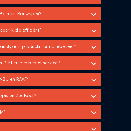
eeBoer en Bouwspex?
eer ik die efficiënt?
-analyse in productinformatiebeheer?
een PIM en een bestekservice?
 STABU en RAW?
Utopis en ZeeBoer?
jk?