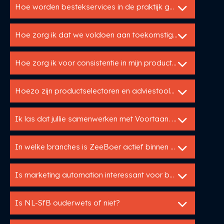
Hoe worden bestekservices in de praktijk gebruikt?
Hoe zorg ik dat we voldoen aan toekomstige wetgeving rond circulariteit?
Hoe zorg ik voor consistentie in mijn productinformatie over verschillende kanalen?
Hoezo zijn productselectoren en adviestools zo interessant voor bouwfabrikanten?
Ik las dat jullie samenwerken met Voortaan. Wat is dat?
In welke branches is ZeeBoer actief binnen de bouwsector?
Is marketing automation interessant voor bouwfabrikanten?
Is NL-SfB ouderwets of niet?