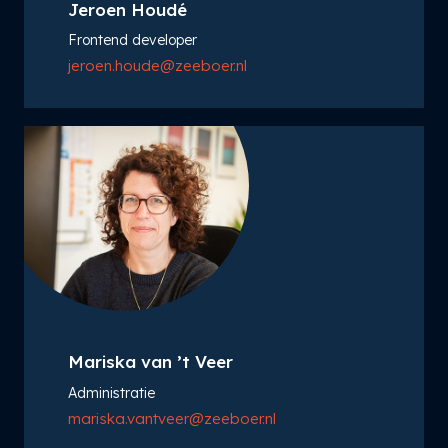
Jeroen Houdé
Frontend developer
jeroen.houde@zeeboer.nl
Mariska van ’t Veer
Administratie
mariska.vantveer@zeeboer.nl