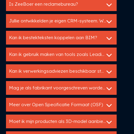
Is ZeeBoer een reclamebureau?
Jullie ontwikkelden je eigen CRM-systeem. Waarom?
Kan ik bestekteksten koppelen aan BIM?
Kan ik gebruik maken van tools zoals Leadinfo of SalesFeed?
Kan ik verwerkingsadviezen beschikbaar stellen via een bestekservice?
Mag je als fabrikant voorgeschreven worden in een RAW of STABU bestek?
Meer over Open Specificatie Formaat (OSF)
Moet ik mijn producten als 3D-model aanbieden