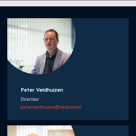
Peter Veldhuizen
Directeur
peter.veldhuizen@zeeboer.nl