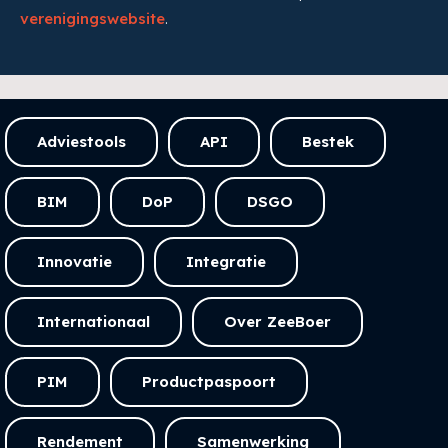
verenigingswebsite
.
Adviestools
API
Bestek
BIM
DoP
DSGO
Innovatie
Integratie
Internationaal
Over ZeeBoer
PIM
Productpaspoort
Rendement
Samenwerking