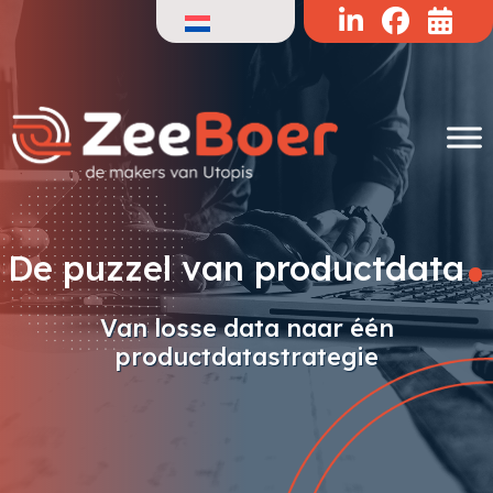
Doorgaan
naar
de
inhoud
.
De puzzel van productdata
Van losse data naar één
productdatastrategie