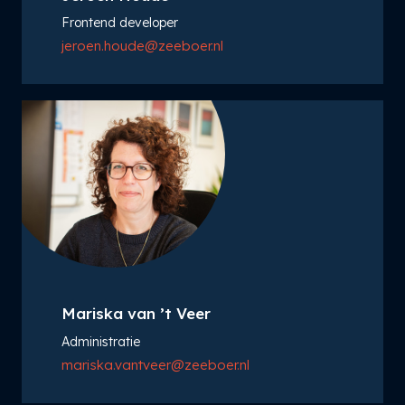
Frontend developer
jeroen.houde@zeeboer.nl
Mariska van ’t Veer
Administratie
mariska.vantveer@zeeboer.nl