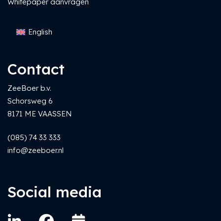
Whitepaper aanvragen
English
Contact
ZeeBoer b.v.
Schorsweg 6
8171 ME VAASSEN
(085) 74 33 333
info@zeeboer.nl
Social media