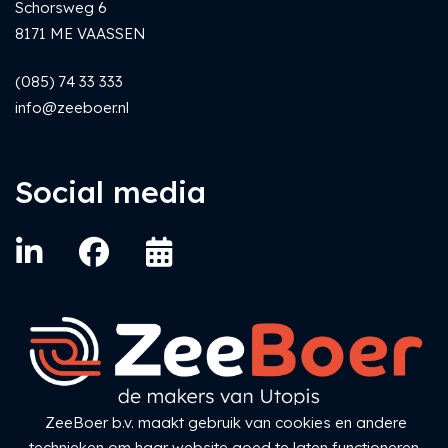
Schorsweg 6
8171 ME VAASSEN
(085) 74 33 333
info@zeeboer.nl
Social media
ZeeBoer b.v. maakt gebruik van cookies en andere
ZeeBoer Standaardvoorwaarden
technieken om haar website goed te laten functioneren,