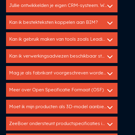
Jullie ontwikkelden je eigen CRM-systeem. Waarom?
Kan ik bestekteksten koppelen aan BIM?
Kan ik gebruik maken van tools zoals Leadinfo of SalesFeed?
Kan ik verwerkingsadviezen beschikbaar stellen via een bestekservice?
Mag je als fabrikant voorgeschreven worden in een RAW of STABU bestek?
Meer over Open Specificatie Formaat (OSF)
Moet ik mijn producten als 3D-model aanbieden
ZeeBoer ondersteunt productspecificaties in GAEB en C3A.