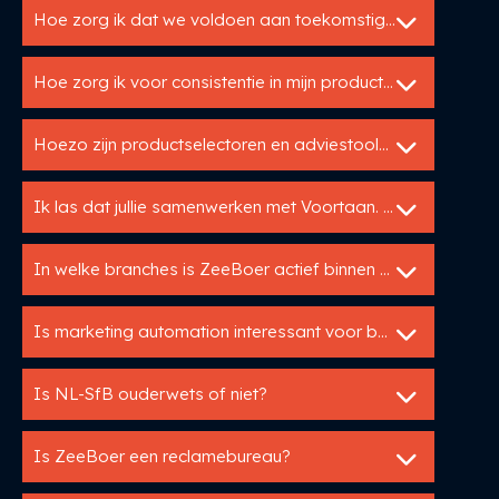
Hoe zorg ik dat we voldoen aan toekomstige wetgeving rond circulariteit?
Hoe zorg ik voor consistentie in mijn productinformatie over verschillende kanalen?
Hoezo zijn productselectoren en adviestools zo interessant voor bouwfabrikanten?
Ik las dat jullie samenwerken met Voortaan. Wat is dat?
In welke branches is ZeeBoer actief binnen de bouwsector?
Is marketing automation interessant voor bouwfabrikanten?
Is NL-SfB ouderwets of niet?
Is ZeeBoer een reclamebureau?