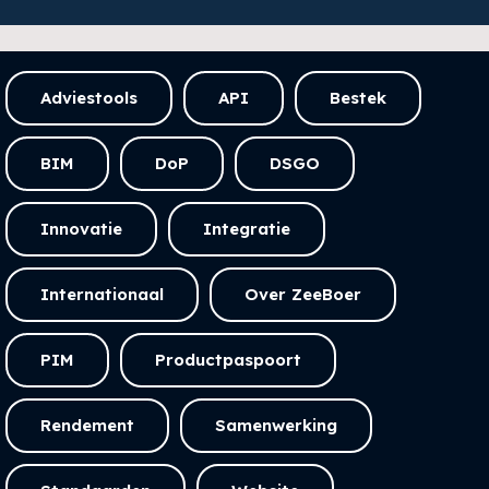
Adviestools
API
Bestek
BIM
DoP
DSGO
Innovatie
Integratie
Internationaal
Over ZeeBoer
PIM
Productpaspoort
Rendement
Samenwerking