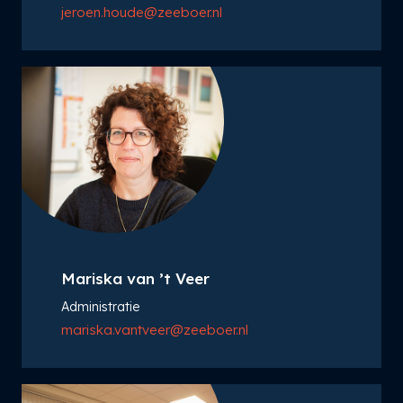
jeroen.houde@zeeboer.nl
Mariska van ’t Veer
Administratie
mariska.vantveer@zeeboer.nl