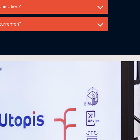
ganisaties?
currenten?