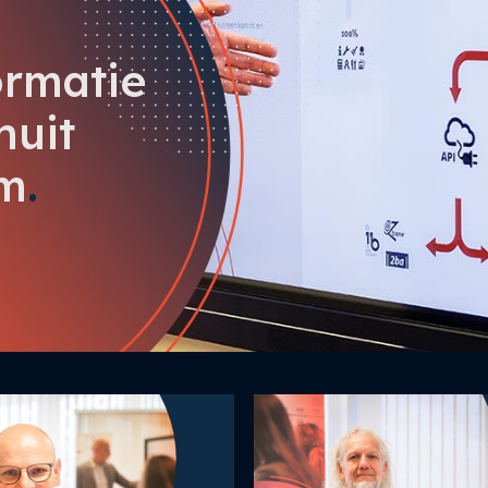
ormatie
nuit
rm
.