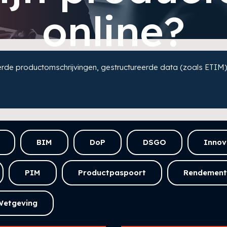
online?
de productomschrijvingen, gestructureerde data (zoals ETIM)
BIM
DoP
DSGO
Innov
PIM
Productpaspoort
Rendement
Wetgeving