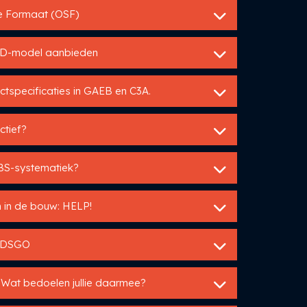
ie Formaat (OSF)
 3D-model aanbieden
tspecificaties in GAEB en C3A.
ctief?
BS-systematiek?
 in de bouw: HELP!
p DSGO
 Wat bedoelen jullie daarmee?