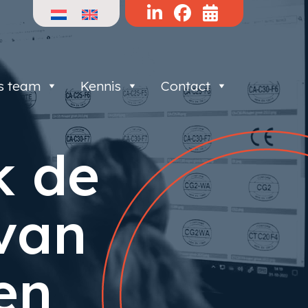
s team
Kennis
Contact
k de
van
en