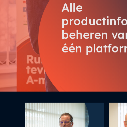
Alle
productinf
beheren va
één platfo