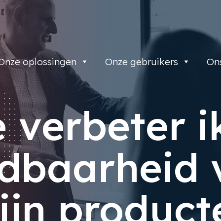
Onze oplossingen
Onze gebruikers
On
 verbeter i
ndbaarheid 
ijn product