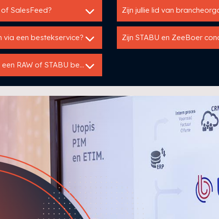
o of SalesFeed?
Zijn jullie lid van brancheor
n via een bestekservice?
Zijn STABU en ZeeBoer con
Mag je als fabrikant voorgeschreven worden in een RAW of STABU bestek?