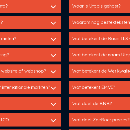
ata?
Waar is Utopis gehost?
n?
Waarom nog bestekteksten
s meten?
Wat betekent de Basis ILS v
ving?
Wat betekent de naam Uto
n website of webshop?
Wat betekent de Wet kwalite
 internationale markten?
Wat betekent EMVI?
Wat doet de BNB?
 DICO
Wat doet ZeeBoer precies?