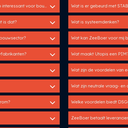
Hoezo zijn productselectoren en adviestools zo interessant voor bouwfabrikanten?
Wat is er gebeurd met ST
t is dat?
Wat is systeemdenken?
e bouwsector?
Wat kan ZeeBoer voor mij 
wfabrikanten?
Wat maakt Utopis een PIM
Wat zijn de voordelen van 
Wat zijn neutrale vraag- en
arom?
Welke voordelen biedt DSG
ZeeBoer betaalt leverancier