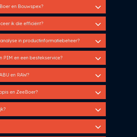
eeBoer en Bouwspex?
eer ik die efficiënt?
-analyse in productinformatiebeheer?
een PIM en een bestekservice?
 STABU en RAW?
Utopis en ZeeBoer?
jk?