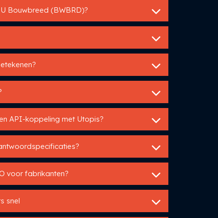
ABU Bouwbreed (BWBRD)?
betekenen?
?
een API-koppeling met Utopis?
 antwoordspecificaties?
O voor fabrikanten?
s snel