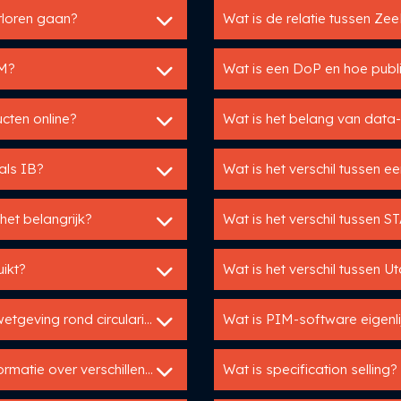
erloren gaan?
Wat is de relatie tussen Z
IM?
Wat is een DoP en hoe public
cten online?
Wat is het belang van data
als IB?
Wat is het verschil tussen 
et belangrijk?
Wat is het verschil tussen
ikt?
Wat is het verschil tussen 
Hoe zorg ik dat we voldoen aan toekomstige wetgeving rond circulariteit?
Wat is PIM-software eigenli
Hoe zorg ik voor consistentie in mijn productinformatie over verschillende kanalen?
Wat is specification selling?