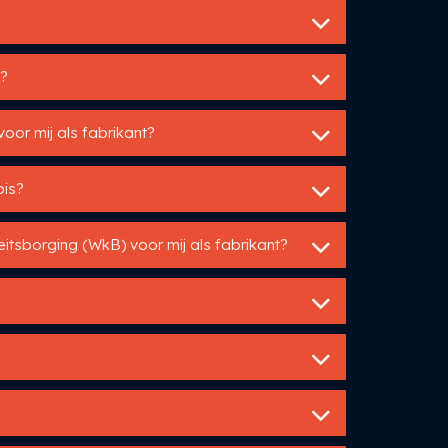
?
oor mij als fabrikant?
pis?
itsborging (WkB) voor mij als fabrikant?