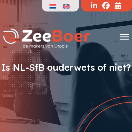
Doorgaan
naar
de
inhoud
Is NL-SfB ouderwets of niet?