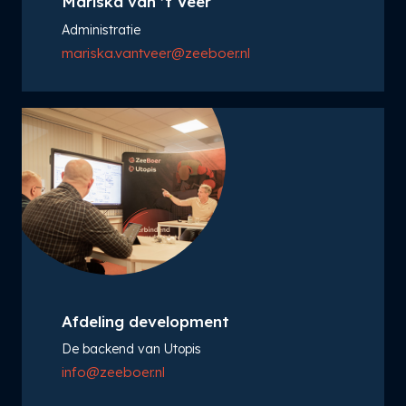
Mariska van ’t Veer
Administratie
mariska.vantveer@zeeboer.nl
Afdeling development
De backend van Utopis
info@zeeboer.nl