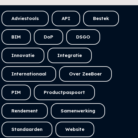
Adviestools
API
Bestek
BIM
DoP
DSGO
Innovatie
Integratie
Internationaal
Over ZeeBoer
PIM
Productpaspoort
Rendement
Samenwerking
Standaarden
Website