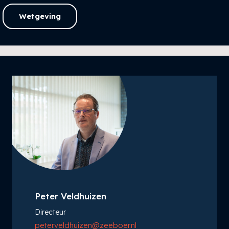
Wetgeving
Peter Veldhuizen
Directeur
peter.veldhuizen@zeeboer.nl