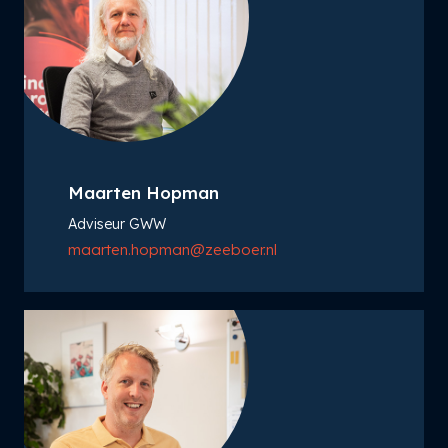
Maarten Hopman
Adviseur GWW
maarten.hopman@zeeboer.nl