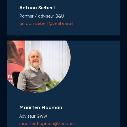
Antoon Siebert
Partner / adviseur B&U
antoon.siebert@zeeboer.nl
Maarten Hopman
Adviseur GWW
maarten.hopman@zeeboer.nl