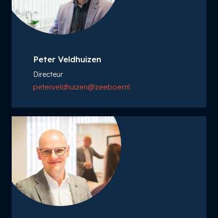
Peter Veldhuizen
Directeur
peter.veldhuizen@zeeboer.nl